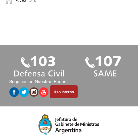
Seguinos en Nuestras Redes
Abrir
Uso Interno
hipervínculo
en
nueva
pestaña