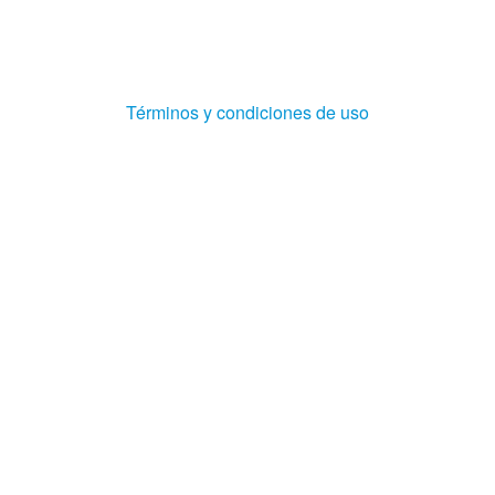
(Abre
Términos y condiciones de uso
en
ventana
nueva)