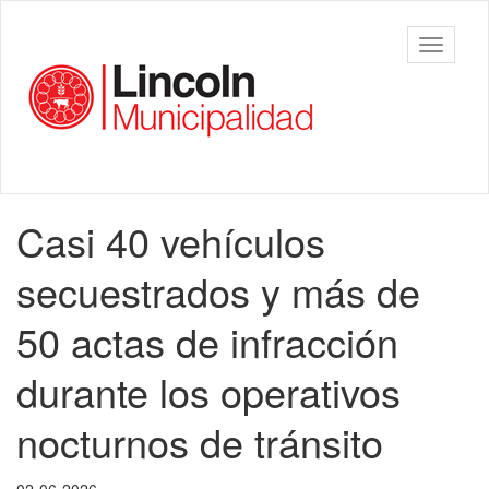
Ir
al
Municipalidad
Mostrar/
contenido
de Lincoln
barra
principal
de
navegac
Contenido
Casi 40 vehículos
principal
secuestrados y más de
50 actas de infracción
durante los operativos
nocturnos de tránsito