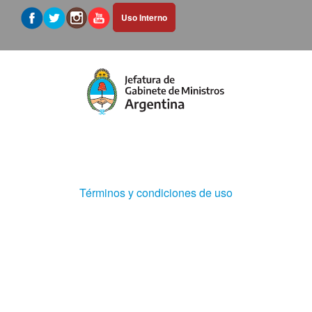
Abrir
Uso Interno
hipervínculo
en
nueva
pestaña
(Abre
Términos y condiciones de uso
en
ventana
nueva)