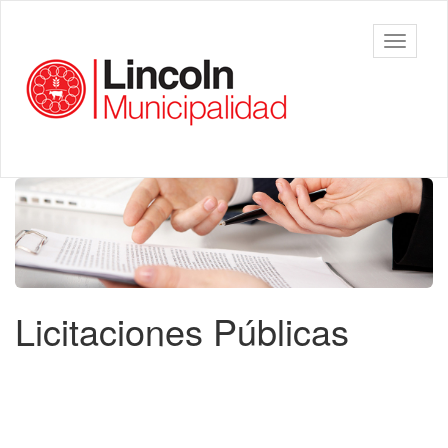
Ir
al
Municipalidad
Mostrar/
contenido
de Lincoln
barra
principal
de
navegac
Contenido
principal
Licitaciones Públicas