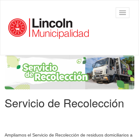
Ir
al
Municipalidad
Mostrar/
contenido
de Lincoln
barra
principal
de
navegac
Contenido
principal
Servicio de Recolección
Ampliamos el Servicio de Recolección de residuos domiciliarios a