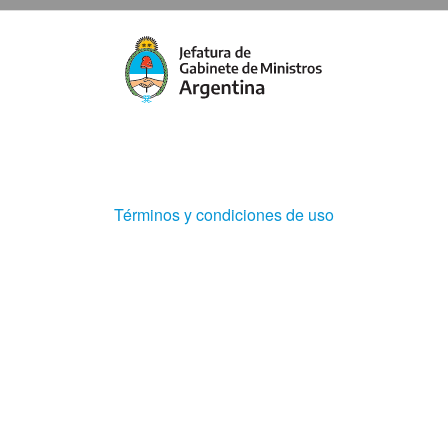
nueva
pestaña
(Abre
Términos y condiciones de uso
en
ventana
nueva)