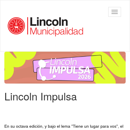
Ir
al
Municipalidad
Mostrar/
contenido
de Lincoln
barra
principal
de
navegac
Contenido
principal
Lincoln Impulsa
En su octava edición, y bajo el lema "Tiene un lugar para vos", el