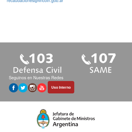
recaudaciones@lincoln.gob.ar
Seguinos en Nuestras Redes
Abrir
Uso Interno
hipervínculo
en
nueva
pestaña