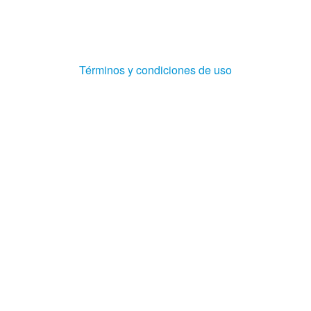
(Abre
Términos y condiciones de uso
en
ventana
nueva)