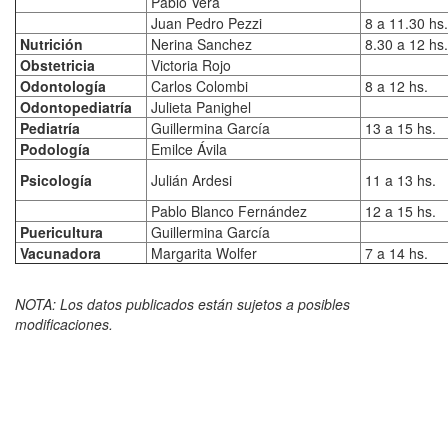
Pablo Vera
Juan Pedro Pezzi
8 a 11.30 hs.
Nutrición
Nerina Sanchez
8.30 a 12 hs.
Obstetricia
Victoria Rojo
Odontología
Carlos Colombi
8 a 12 hs.
Odontopediatría
Julieta Panighel
Pediatría
Guillermina García
13 a 15 hs.
Podología
Emilce Ávila
Psicología
Julián Ardesi
11 a 13 hs.
Pablo Blanco Fernández
12 a 15 hs.
Puericultura
Guillermina García
Vacunadora
Margarita Wolfer
7 a 14 hs.
NOTA: Los datos publicados están sujetos a posibles
modificaciones.