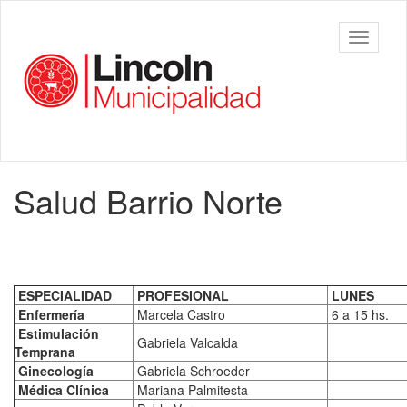
Ir
al
Municipalidad
Mostrar/
contenido
de Lincoln
barra
principal
de
navegac
Contenido
Salud Barrio Norte
principal
ESPECIALIDAD
PROFESIONAL
LUNES
Enfermería
Marcela Castro
6 a 15 hs.
Estimulación
Gabriela Valcalda
Temprana
Ginecología
Gabriela Schroeder
Médica Clínica
Mariana Palmitesta