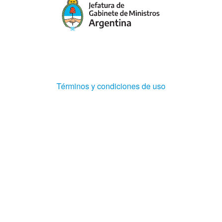
(Abre
Términos y condiciones de uso
en
ventana
nueva)