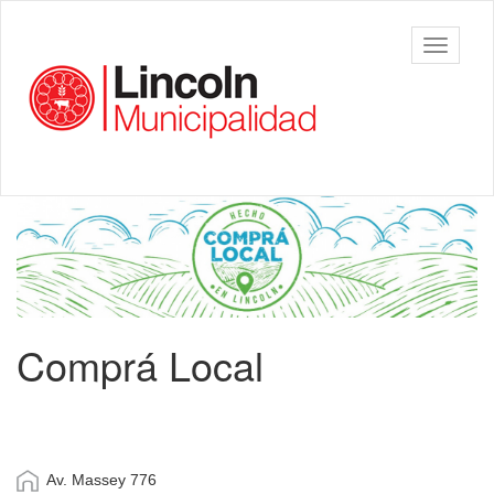
Ir
al
Municipalidad
Mostrar/
contenido
de Lincoln
barra
principal
de
navegac
Contenido
principal
Comprá Local
Av. Massey 776