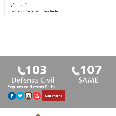
góndolas"
Salvador Serenal, Intendente
Seguinos en Nuestras Redes
Abrir
Uso Interno
hipervínculo
en
nueva
pestaña